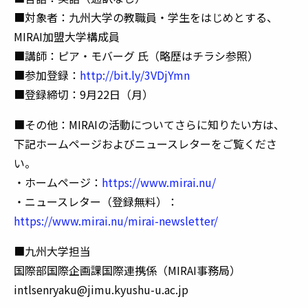
■対象者：九州大学の教職員・学生をはじめとする、
MIRAI加盟大学構成員
■講師：ピア・モバーグ 氏（略歴はチラシ参照）
■参加登録：
http://bit.ly/3VDjYmn
■登録締切：9月22日（月）
■その他：MIRAIの活動についてさらに知りたい方は、
下記ホームページおよびニュースレターをご覧くださ
い。
・ホームページ：
https://www.mirai.nu/
・ニュースレター（登録無料）：
https://www.mirai.nu/mirai-newsletter/
■九州大学担当
国際部国際企画課国際連携係（MIRAI事務局）
intlsenryaku@jimu.kyushu-u.ac.jp