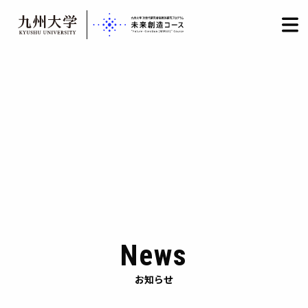
HOME
LOGIN
日本語
/
English
Skip
to
content
News
お知らせ