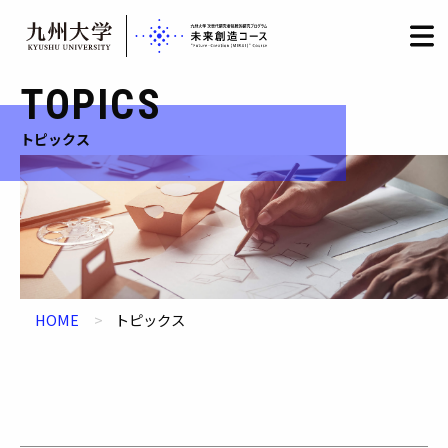
HOME
LOGIN
日本語
/
English
Skip
TOPICS
to
content
トピックス
HOME
トピックス