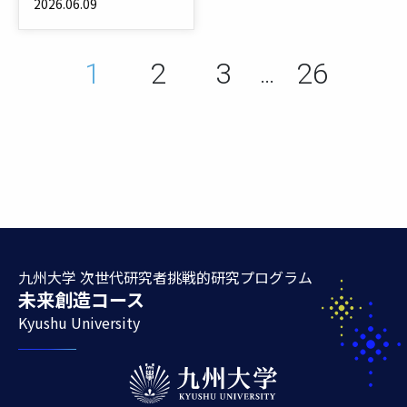
2026.06.09
ペ
ペ
ペ
ペ
1
2
3
26
ー
ー
ー
…
ー
ジ
ジ
ジ
ジ
九州大学 次世代研究者挑戦的研究プログラム
未来創造コース
Kyushu University