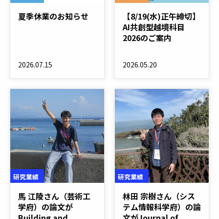
夏季休業のお知らせ
【8/19(水)正午締切】
AI共創型越境科目
2026のご案内
2026.07.15
2026.05.20
研究業績
研究業績
馬 江陵さん（芸術工
林田 宗樹さん（シス
学府）の論文が
テム情報科学府）の論
Building and
文がJournal of