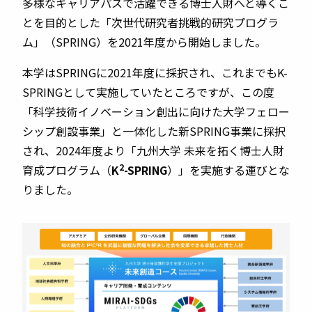
多様なキャリアパスで活躍できる博士人財へと導くこ
とを目的とした「次世代研究者挑戦的研究プログラ
ム」（
SPRING
）を2021年度から開始しました。
本学は
SPRING
に2021年度に採択され、これまでも
K-
SPRING
として実施していたところですが、この度
「科学技術イノベーション創出に向けた大学フェロー
シップ創設事業」と一体化した新
SPRING
事業に採択
され、2024年度より「九州大学 未来を拓く博士人財
2
育成プログラム（
K
-SPRING
）」を実施する運びとな
りました。