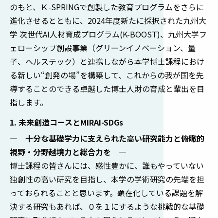
のもと、Ｋ-SPRINGで創製した教育プログラムをさらに
進化させるとともに、2024年度新たに採択された九州大
学 次世代AI人材育成プログラム(K-BOOST)、九州大学フ
ェローシップ創設事業（グリーンイノベーション、量
子、ヘルステック）と連携しながら本学博士課程におけ
る新しい“創発の場”を構築して、これからの我が国を先
導することのできる卓越した博士人財の育成と輩出を目
指します。
1. 未来創造コースとMIRAI-SDGs
― 十分な基礎学力に支えられた高い研究能力と俯瞰的
視野・分野越境力と総合力を ―
博士課程の皆さんには、感性豊かに、誰もやっていない
独創性の高い研究を目指し、本学の学術研究の先端を担
っておられることと思います。顕在化している課題を解
決する研究もあれば、０を１にするような挑戦的な基礎