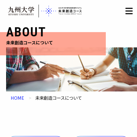
HOME
LOGIN
日本語
/
English
Skip
ABOUT
to
content
未来創造コースについて
HOME
未来創造コースについて