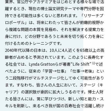
業界、官公庁やアカデミアをはじめとする様々な場で活
躍するとき、現在の博士論文研究テーマや専門分野を固
持できる可能性は多くないと思われます。「リサーチプ
ロポーザル」は、将来にわたって皆さんが俯瞰的視野か
ら複雑な問題の本質を見極め、それを解決する提案力を
身に付け、どの分野であろうと未来を切り拓く力を身に
付けるためのトレーニングです。
2040年代以降の日本は、10人に4人近くを65歳以上の高
齢者が占めると予測されています。このように長寿化す
1)
る社会では、Lynda Grattonらが著書“Life Shift”
で述
べたように、従来の「学習→仕事」「仕事→老後」とい
う二段階移行がマルチステージ化してゆく可能性があり
ます。すなわち、皆さんの人生において、ステージ（キ
ャリア）の選択肢が劇的に拡大しうるのです。博士人財
たる皆さんには、常に学びつづけ、新しい知と能力・ス
キルを刷新し、来るべき我が国の百寿社会で活躍し続け