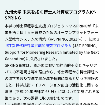
九州大学 未来を拓く博士人財育成プログラムK²-
SPRING
2
本学の博士課程学生支援プロジェクトK
-SPRINGが「未
来を拓く博士人材育成のためのオープンプラットフォー
ム型教育システムの構築（K-SPRING, 2021～）」に続き
JST次世代研究者挑戦的研究プログラム
(JST SPRING,
S
upport for
P
ioneering
R
esearch
I
nitiated by the
N
ext
G
eneration)
に採択されました。
SPRING事業は、我が国において経済的不安とキャリア
パスの不透明さ等の理由から、修士課程から博士課程へ
の進学者数及び進学率が減少傾向にあるという危機感の
もと、科学技術・イノベーション創出の活性化に関する
法律（平成 20 年法律第 63 号）に基づいて実施される政
策であり、次の課題に取り組むものです。
1.わが国科学技術・イノベーションの将来を担う優秀か