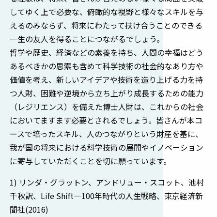
してゆく上で必要な、俯瞰的な視野と様々なスキルを与
えるのみならず、将来にわたって扶け合うことのできる
一生の友人を得ることにつながるでしょう。
哲学や歴史、経済などの素養を持ち、人間の幸福はどう
あるべきかの思索も含めて科学技術の社会的なあり方や
価値を考え、新しいアイデアや技術を造り上げる力を持
つ人財、困難や逆境から立ち上がり成長するための能力
（レジリエンス）を備えた博士人財は、これからの社会
においてますます必要とされるでしょう。皆さんが本コ
ースで培ったスキル、人のつながりという財産を基に、
我が国の将来における科学技術の展開やイノベーション
に寄与していただくことを切に願っています。
1) リンダ・グラットン、アンドリュー・スコット、池村
千秋訳、Life Shift―100年時代の人生戦略、東京経済新
聞社(2016)