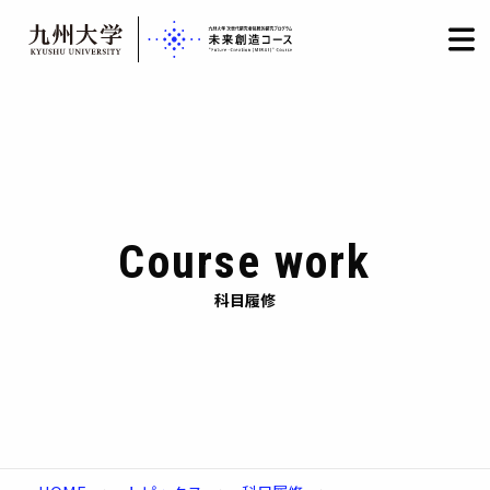
HOME
LOGIN
日本語
/
English
Skip
to
content
Course work
科目履修