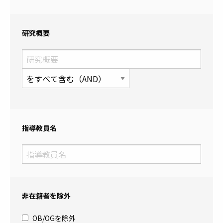
工学府 応用化学専攻
13 気候変動に具体的な対策を
工学府 化学工学専攻
14 海の豊かさを守ろう
工学府 機械工学専攻
研究概要
15 陸の豊かさも守ろう
工学府 水素エネルギーシステム専攻
16 平和と公正をすべての人に
工学府 航空宇宙工学専攻
17 パートナーシップで目標を達成しよう
工学府 量子物理工学専攻
工学府 船舶海洋工学専攻
工学府 地球資源システム工学専攻
工学府 土木工学専攻
工学府 エネルギー量子工学専攻
指導教員名
工学府 化学システム工学専攻
工学府 海洋システム工学専攻
工学府 建設システム工学専攻
工学府 材料物性工学専攻
工学府 物質創造工学専攻
工学府 物質プロセス工学専攻
非在籍者を除外
工学府 都市環境システム工学専攻
芸術工学府 芸術工学専攻
OB/OGを除外