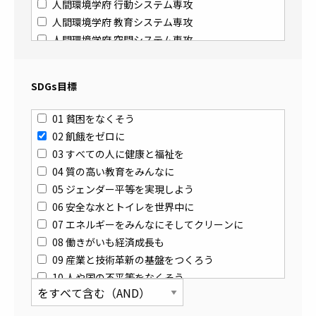
人間環境学府 行動システム専攻
人間環境学府 教育システム専攻
人間環境学府 空間システム専攻
法学府 法政理論専攻
経済学府 経済工学専攻
SDGs目標
経済学府 経済システム専攻
理学府 物理学専攻
01 貧困をなくそう
理学府 化学専攻
02 飢餓をゼロに
理学府 地球惑星科学専攻
03 すべての人に健康と福祉を
数理学府 数理学専攻
04 質の高い教育をみんなに
システム生命科学府 システム生命科学専攻
05 ジェンダー平等を実現しよう
医学系学府 医学専攻
06 安全な水とトイレを世界中に
医学系学府 医科学専攻
07 エネルギーをみんなにそしてクリーンに
医学系学府 保健学専攻
08 働きがいも経済成長も
歯学府 歯学専攻
09 産業と技術革新の基盤をつくろう
薬学府 創薬科学専攻
10 人や国の不平等をなくそう
薬学府 臨床薬学専攻
11 住み続けられるまちづくりを
工学府 材料工学専攻
12 つくる責任つかう責任