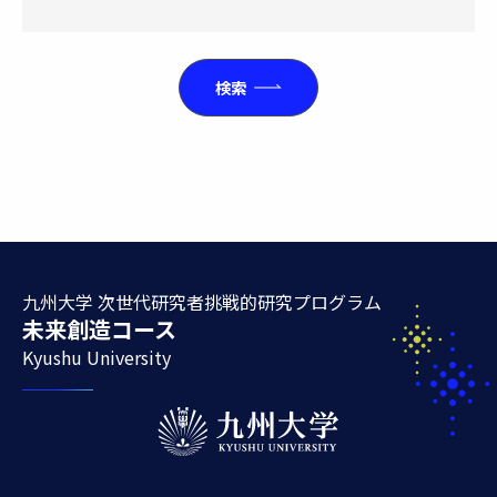
芸術工学府 デザインストラテジー専攻
システム情報科学府 情報理工学専攻
システム情報科学府 電気電子工学専攻
検索
システム情報科学府 情報学専攻
システム情報科学府 情報知能工学専攻
総合理工学府 総合理工学専攻
総合理工学府 量子プロセス理工学専攻
総合理工学府 物質理工学専攻
総合理工学府 先端エネルギー理工学専攻
総合理工学府 大気海洋環境システム学専攻
生物資源環境科学府 資源生物科学専攻
九州大学 次世代研究者挑戦的研究プログラム
生物資源環境科学府 環境農学専攻
未来創造コース
生物資源環境科学府 農業資源経済学専攻
Kyushu University
生物資源環境科学府 生命機能科学専攻
統合新領域学府 ユーザー感性学専攻
統合新領域学府 オートモーティブサイエンス専攻
統合新領域学府 ライブラリーサイエンス専攻